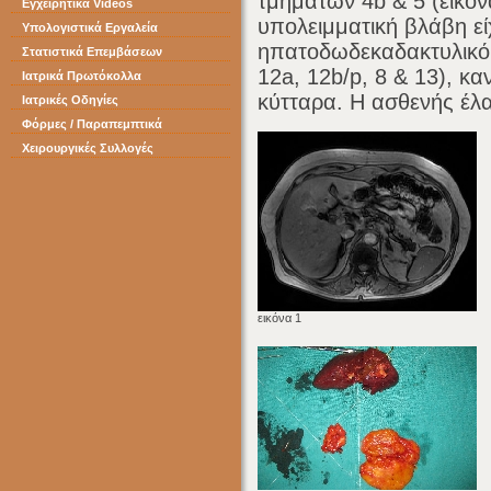
τμημάτων 4b & 5 (εικόν
Εγχειρητικά Videos
υπολειμματική βλάβη εί
Υπολογιστικά Εργαλεία
ηπατοδωδεκαδακτυλικό
Στατιστικά Επεμβάσεων
12a, 12b/p, 8 & 13), κ
Ιατρικά Πρωτόκολλα
κύτταρα. Η ασθενής έλαβ
Ιατρικές Οδηγίες
Φόρμες / Παραπεμπτικά
Χειρουργικές Συλλογές
εικόνα 1