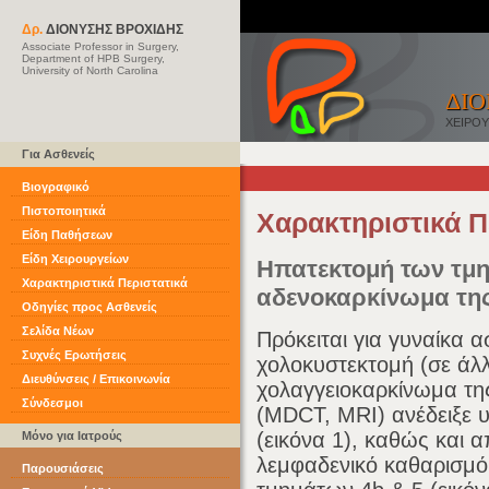
Δρ.
ΔΙΟΝΥΣΗΣ ΒΡΟΧΙΔΗΣ
Associate Professor in Surgery,
Department of HPB Surgery,
University of North Carolina
ΔΙΟ
ΧΕΙΡΟ
Για Ασθενείς
Βιογραφικό
Πιστοποιητικά
Χαρακτηριστικά Π
Είδη Παθήσεων
Είδη Χειρουργείων
Ηπατεκτομή των τμη
Χαρακτηριστικά Περιστατικά
αδενοκαρκίνωμα τη
Οδηγίες προς Ασθενείς
Σελίδα Νέων
Πρόκειται για γυναίκα 
Συχνές Ερωτήσεις
χολοκυστεκτομή (σε άλ
Διευθύνσεις / Επικοινωνία
χολαγγειοκαρκίνωμα της
Σύνδεσμοι
(MDCT, MRI) ανέδειξε υ
(εικόνα 1), καθώς και
Μόνο για Ιατρούς
λεμφαδενικό καθαρισμό 
Παρουσιάσεις