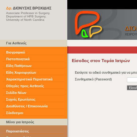
Δρ.
ΔΙΟΝΥΣΗΣ ΒΡΟΧΙΔΗΣ
Associate Professor in Surgery,
Department of HPB Surgery,
University of North Carolina
ΔΙΟ
ΧΕΙΡΟ
Για Ασθενείς
Βιογραφικό
Πιστοποιητικά
Είσοδος στον Τομέα Ιατρών
Είδη Παθήσεων
Εισάγετε το ειδικό συνθηματικό για να μπ
Είδη Χειρουργείων
Συνθηματικό (Password)
Χαρακτηριστικά Περιστατικά
Οδηγίες προς Ασθενείς
Σελίδα Νέων
Συχνές Ερωτήσεις
Διευθύνσεις / Επικοινωνία
Σύνδεσμοι
Μόνο για Ιατρούς
Παρουσιάσεις