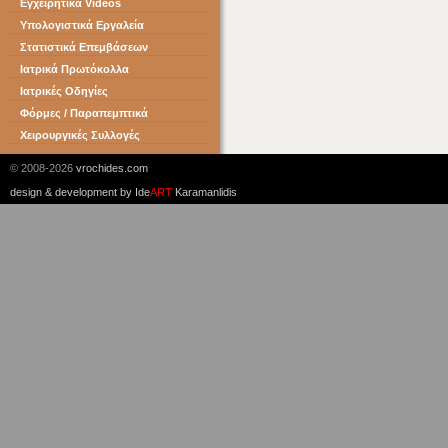
Εγχειρητικά Videos
Υπολογιστικά Εργαλεία
Στατιστικά Επεμβάσεων
Ιατρικά Πρωτόκολλα
Ιατρικές Οδηγίες
Φόρμες / Παραπεμπτικά
Χειρουργικές Συλλογές
© 2008-2026
vrochides.com
design & development by
Ide
ART
Karamanlidis