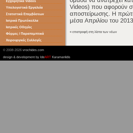
Εγχειρητικά Videos
Videos) που αφορούν σ
Υπολογιστικά Εργαλεία
αποστείρωσης. Η πρώτ
Στατιστικά Επεμβάσεων
μέσα Απριλίου του 2013
Ιατρικά Πρωτόκολλα
Ιατρικές Οδηγίες
« επιστροφή στη λίστα των νέων
Φόρμες / Παραπεμπτικά
Χειρουργικές Συλλογές
© 2008-2026
vrochides.com
design & development by
Ide
ART
Karamanlidis