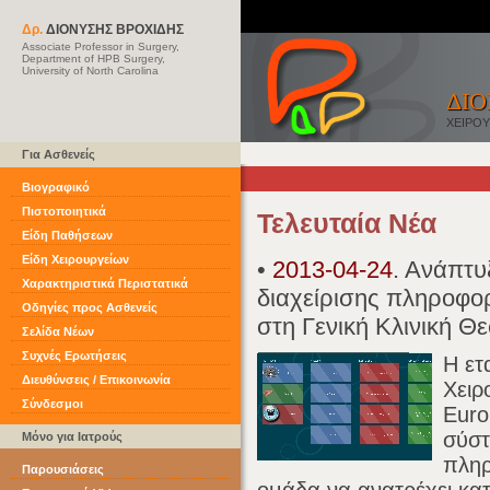
Δρ.
ΔΙΟΝΥΣΗΣ ΒΡΟΧΙΔΗΣ
Associate Professor in Surgery,
Department of HPB Surgery,
University of North Carolina
ΔΙΟ
ΧΕΙΡΟ
Για Ασθενείς
Βιογραφικό
Πιστοποιητικά
Τελευταία Νέα
Είδη Παθήσεων
Είδη Χειρουργείων
•
2013-04-24
. Ανάπτυ
Χαρακτηριστικά Περιστατικά
διαχείρισης πληροφο
Οδηγίες προς Ασθενείς
στη Γενική Κλινική Θ
Σελίδα Νέων
Συχνές Ερωτήσεις
Η ετ
Διευθύνσεις / Επικοινωνία
Χειρ
Σύνδεσμοι
Euro
σύστ
Μόνο για Ιατρούς
πληρ
Παρουσιάσεις
ομάδα να ανατρέχει κατ